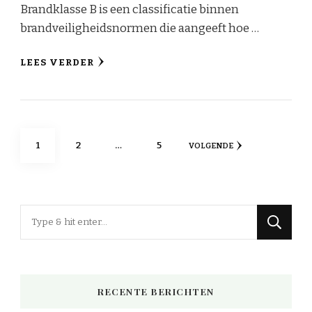
Brandklasse B is een classificatie binnen
brandveiligheidsnormen die aangeeft hoe …
LEES VERDER
Berichtnavigatie
PAGINA
PAGINA
PAGINA
1
2
…
5
VOLGENDE
Op
zoek
naar
iets?
RECENTE BERICHTEN