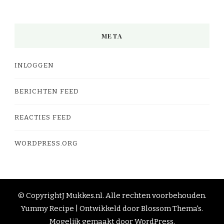
META
INLOGGEN
BERICHTEN FEED
REACTIES FEED
WORDPRESS.ORG
© CopyrightJ
Mukkes.nl
. Alle rechten voorbehouden.
Yummy Recipe | Ontwikkeld door
Blossom Thema's
.
Mogelijk gemaakt door
WordPress
.